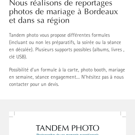
Nous réalisons de reportages
CONTACT
photos de mariage à Bordeaux
GALERIE PERSO
et dans sa région
BLOG
Tandem photo vous propose différentes formules
(incluant ou non les préparatifs, la soirée ou la séance
06.72.18.11.01.
en décalée). Plusieurs supports possibles (albums, livres ,
clé USB).
infos@tandemphoto.fr
Possibilité d’un formule à la carte, photo booth, mariage
en semaine, séance engagement... N’hésitez pas à nous
contacter pour un devis.